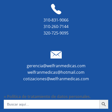
310-831-9066
310-260-7144
320-725-9095
gerencia@welfranmedicas.com
welfranmedicas@hotmail.com
cotizaciones@welfranmedicas.com
» Política de tratamiento de datos personales.
BOTÓN DE BÚ
Buscar: