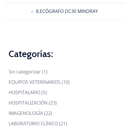
Navegación
8.ECÓGRAFO DC30 MINDRAY
de
entradas
Categorías:
1
Sin categorizar
1
product
10
EQUIPOS VETERINARIOS
10
products
5
HOSPITALARIO
5
products
23
HOSPITALIZACIÓN
23
products
22
IMAGENOLOGÍA
22
products
21
LABORATORIO CLÍNICO
21