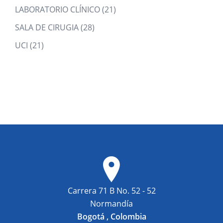
products
21
LABORATORIO CLÍNICO
21
products
28
SALA DE CIRUGIA
28
products
21
UCI
21
products
Carrera 71 B No. 52 - 52
Normandía
Bogotá , Colombia