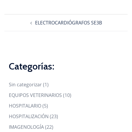
Navegación
ELECTROCARDIÓGRAFOS SE3B
de
entradas
Categorías:
1
Sin categorizar
1
product
10
EQUIPOS VETERINARIOS
10
products
5
HOSPITALARIO
5
products
23
HOSPITALIZACIÓN
23
products
22
IMAGENOLOGÍA
22