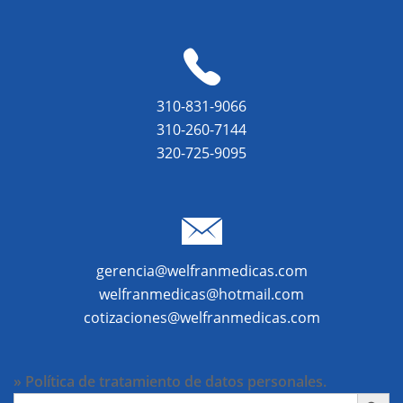
310-831-9066
310-260-7144
320-725-9095
gerencia@welfranmedicas.com
welfranmedicas@hotmail.com
cotizaciones@welfranmedicas.com
» Política de tratamiento de datos personales.
BOTÓN DE BÚ
Buscar: