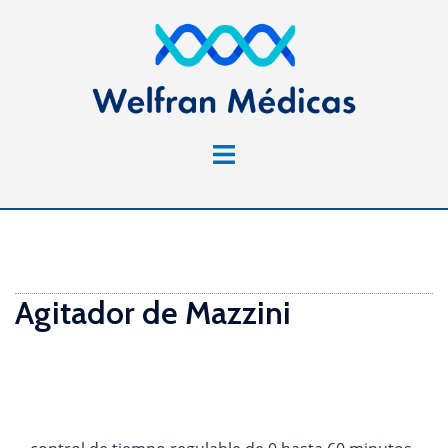
Saltar
al
contenido
Alternar
menú
Agitador de Mazzini