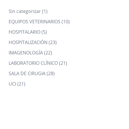
1
Sin categorizar
1
product
10
EQUIPOS VETERINARIOS
10
products
5
HOSPITALARIO
5
products
23
HOSPITALIZACIÓN
23
products
22
IMAGENOLOGÍA
22
products
21
LABORATORIO CLÍNICO
21
products
28
SALA DE CIRUGIA
28
products
21
UCI
21
products