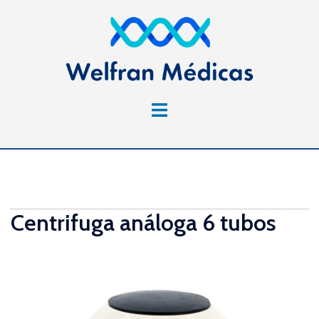
Saltar
al
contenido
Alternar
menú
Centrifuga análoga 6 tubos