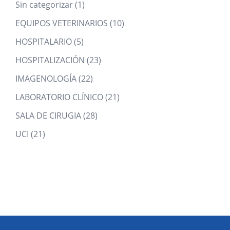
1
Sin categorizar
1
product
10
EQUIPOS VETERINARIOS
10
products
5
HOSPITALARIO
5
products
23
HOSPITALIZACIÓN
23
products
22
IMAGENOLOGÍA
22
products
21
LABORATORIO CLÍNICO
21
products
28
SALA DE CIRUGIA
28
products
21
UCI
21
products