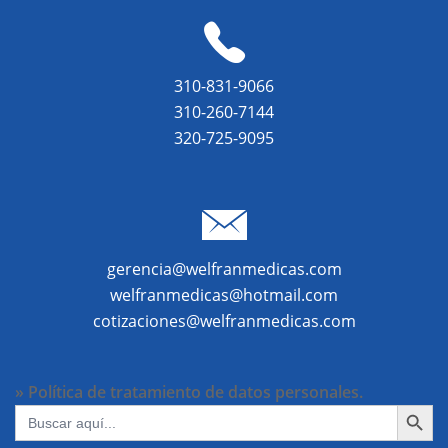
310-831-9066
310-260-7144
320-725-9095
gerencia@welfranmedicas.com
welfranmedicas@hotmail.com
cotizaciones@welfranmedicas.com
» Política de tratamiento de datos personales.
BOTÓN DE BÚ
Buscar: