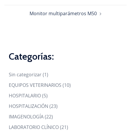
entradas
Monitor multiparámetros M50
Categorías:
1
Sin categorizar
1
product
10
EQUIPOS VETERINARIOS
10
products
5
HOSPITALARIO
5
products
23
HOSPITALIZACIÓN
23
products
22
IMAGENOLOGÍA
22
products
21
LABORATORIO CLÍNICO
21