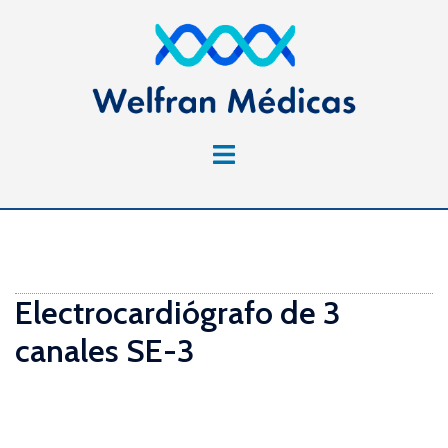
Saltar
al
contenido
Alternar
menú
Electrocardiógrafo de 3
canales SE-3