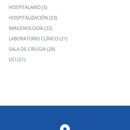
products
5
HOSPITALARIO
5
products
23
HOSPITALIZACIÓN
23
products
22
IMAGENOLOGÍA
22
products
21
LABORATORIO CLÍNICO
21
products
28
SALA DE CIRUGIA
28
products
21
UCI
21
products