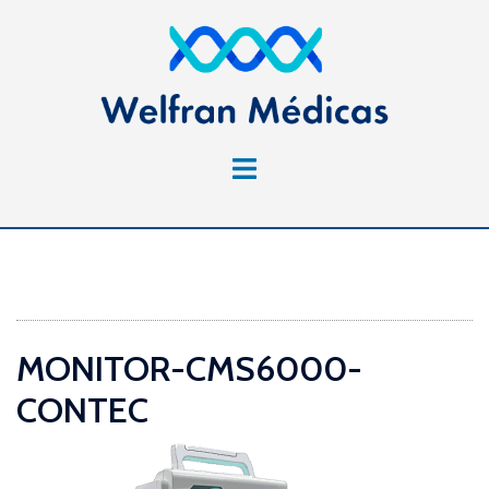
Saltar
al
contenido
Alternar
menú
MONITOR-CMS6000-
CONTEC