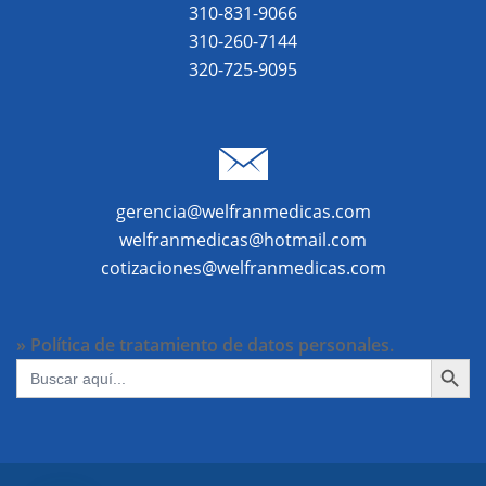
310-831-9066
310-260-7144
320-725-9095
gerencia@welfranmedicas.com
welfranmedicas@hotmail.com
cotizaciones@welfranmedicas.com
» Política de tratamiento de datos personales.
BOTÓN DE BÚ
Buscar: