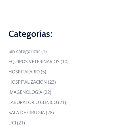
Categorías:
1
Sin categorizar
1
product
10
EQUIPOS VETERINARIOS
10
products
5
HOSPITALARIO
5
products
23
HOSPITALIZACIÓN
23
products
22
IMAGENOLOGÍA
22
products
21
LABORATORIO CLÍNICO
21
products
28
SALA DE CIRUGIA
28
products
21
UCI
21