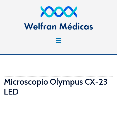
Saltar
al
contenido
Alternar
menú
Microscopio Olympus CX-23
LED