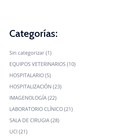
Categorías:
1
Sin categorizar
1
product
10
EQUIPOS VETERINARIOS
10
products
5
HOSPITALARIO
5
products
23
HOSPITALIZACIÓN
23
products
22
IMAGENOLOGÍA
22
products
21
LABORATORIO CLÍNICO
21
products
28
SALA DE CIRUGIA
28
products
21
UCI
21
products