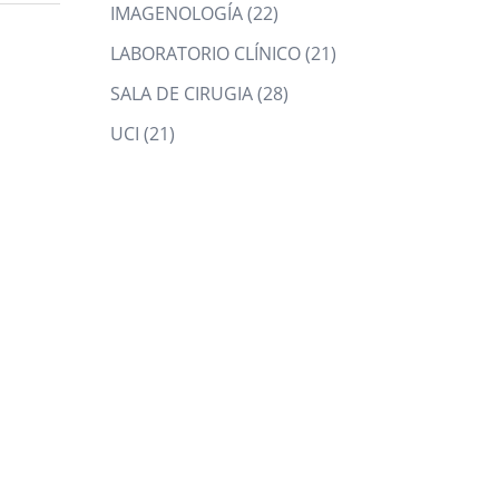
products
22
IMAGENOLOGÍA
22
products
21
LABORATORIO CLÍNICO
21
products
28
SALA DE CIRUGIA
28
products
21
UCI
21
products