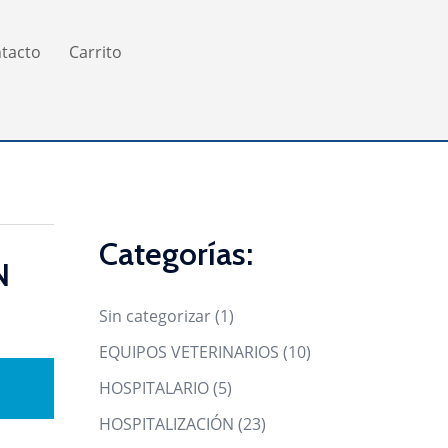
tacto
Carrito
Categorías:
N
1
Sin categorizar
1
product
10
EQUIPOS VETERINARIOS
10
products
5
HOSPITALARIO
5
products
23
HOSPITALIZACIÓN
23