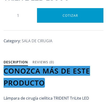
3.
COTIZAR
LÁMPARA
CIELÍTICA
TRILITE
LED
Category:
SALA DE CIRUGIA
LS800
quantity
DESCRIPTION
REVIEWS (0)
CONOZCA MÁS DE ESTE
PRODUCTO
Lámpara de cirugía cielítica TRIDENT TriLite LED