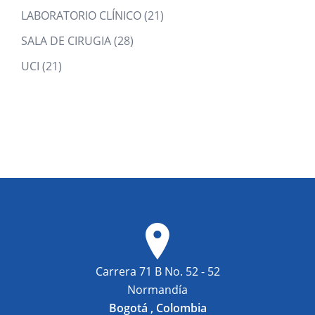
products
21
LABORATORIO CLÍNICO
21
products
28
SALA DE CIRUGIA
28
products
21
UCI
21
products
Carrera 71 B No. 52 - 52
Normandía
Bogotá , Colombia