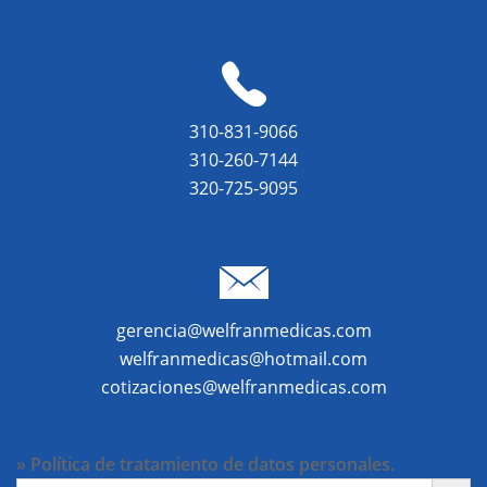
310-831-9066
310-260-7144
320-725-9095
gerencia@welfranmedicas.com
welfranmedicas@hotmail.com
cotizaciones@welfranmedicas.com
» Política de tratamiento de datos personales.
BOTÓN DE BÚ
Buscar: