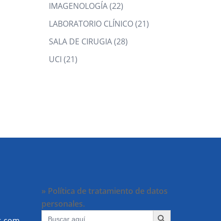
products
22
IMAGENOLOGÍA
22
products
21
LABORATORIO CLÍNICO
21
products
28
SALA DE CIRUGIA
28
products
21
UCI
21
products
» Política de tratamiento de datos
personales.
BOTÓN DE BÚSQUEDA
Buscar:
s.com