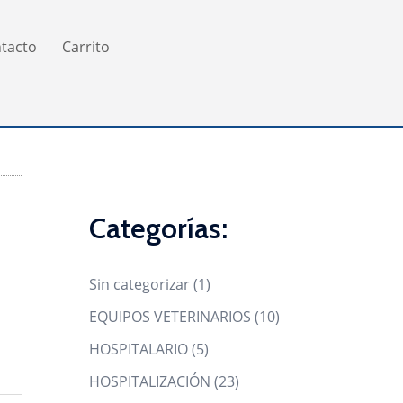
tacto
Carrito
Categorías:
1
Sin categorizar
1
product
10
EQUIPOS VETERINARIOS
10
products
5
HOSPITALARIO
5
products
23
HOSPITALIZACIÓN
23