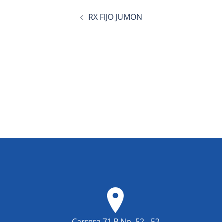
Navegación
RX FIJO JUMON
de
entradas
Carrera 71 B No. 52 - 52