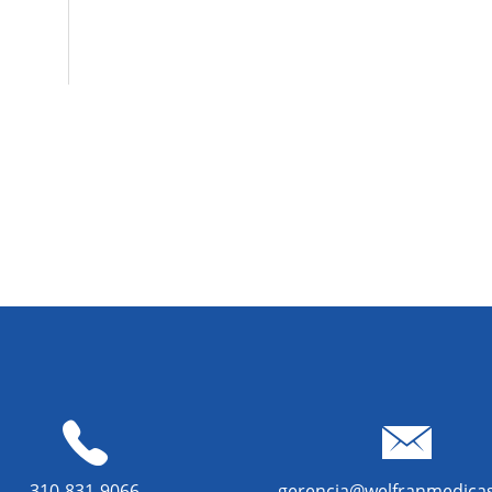
310-831-9066
gerencia@welfranmedica