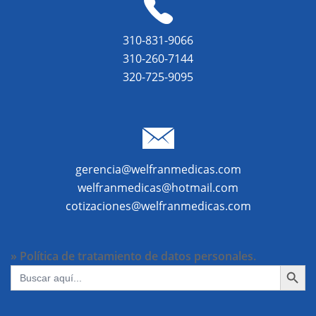
310-831-9066
310-260-7144
320-725-9095
gerencia@welfranmedicas.com
welfranmedicas@hotmail.com
cotizaciones@welfranmedicas.com
» Política de tratamiento de datos personales.
BOTÓN DE BÚ
Buscar: