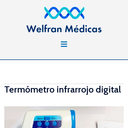
Saltar
al
contenido
Alternar
menú
Termómetro infrarrojo digital